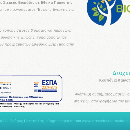
ης Στερεάς Βιομάζας σε Εθνικά Πάρκα της
α του προγράμματος "Ευφυής Ενέργεια για
ς χρήσης στερεάς βιομάζας για παραγωγή
ς Ευρωπαϊκής Ένωσης, χρησιμοποιώντας
ενων προγραμμάτων Ευφυούς Ενέργειας στην
Διαχε
Κουπόνια Καινοτ
Ανάπτυξη συστήματος βάσεων δε
στοιχείων απογραφής για την βε
2022 - Σπύρος Γαλατσίδας - Page template from www.freewebsitetemplates