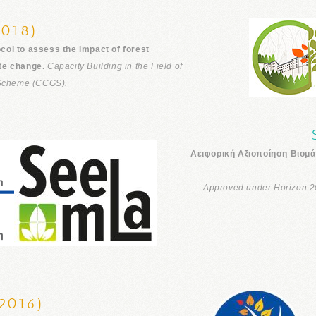
018)
ol to assess the impact of forest
te change.
Capacity Building in the Field of
 Scheme (CCGS).
Αειφορική Αξιοποίηση Βιομά
Approved under Horizon 2
2016)