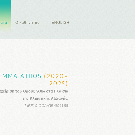
ματα
Ο καθηγητής
ENGLISH
TEMMA ATHOS
(2020-
2025)
αχείριση του Όρους ’Αθω στα Πλαίσια
της Κλιματικής Αλλαγής.
LIFE19 CCA/GR/001185